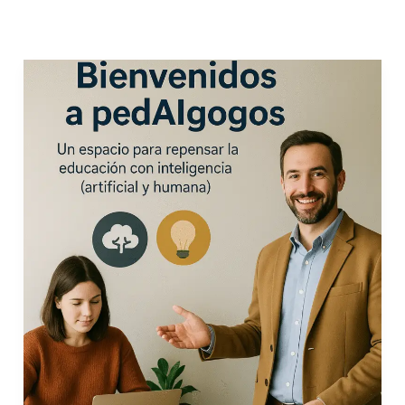
Bienvenidos
a
pedAIgogos:
educación
e
inteligencia
artificial
con
propósito