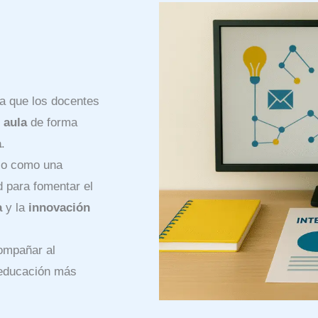
a que los docentes
l aula
de forma
a
.
lo como una
 para fomentar el
a
y la
innovación
compañar al
 educación más