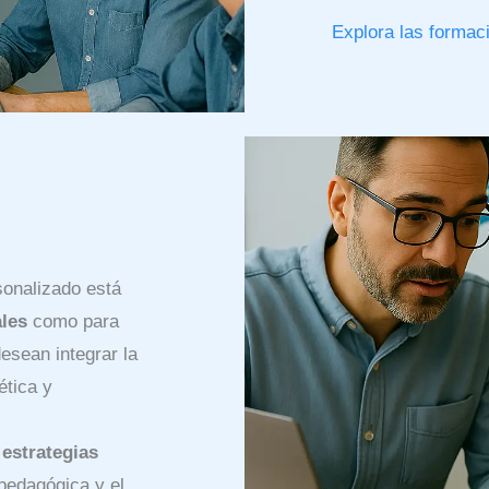
Explora las formac
sonalizado está
ales
como para
esean integrar la
ética y
r
estrategias
pedagógica y el