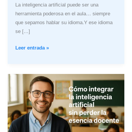
La inteligencia artificial puede ser una
herramienta poderosa en el aula… siempre
que sepamos hablar su idioma.Y ese idioma
se […]
Leer entrada »
Cómo
integrar
la
IA
sin
perder
la