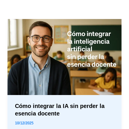
Cómo
integrar
la
IA
sin
perder
la
esencia
docente
Cómo integrar la IA sin perder la
esencia docente
10/12/2025