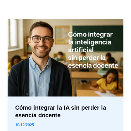
Cómo
integrar
la
IA
sin
perder
la
esencia
docente
Cómo integrar la IA sin perder la
esencia docente
10/12/2025