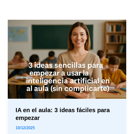
IA
en
el
aula:
3
ideas
fáciles
para
empezar
IA en el aula: 3 ideas fáciles para
empezar
10/12/2025